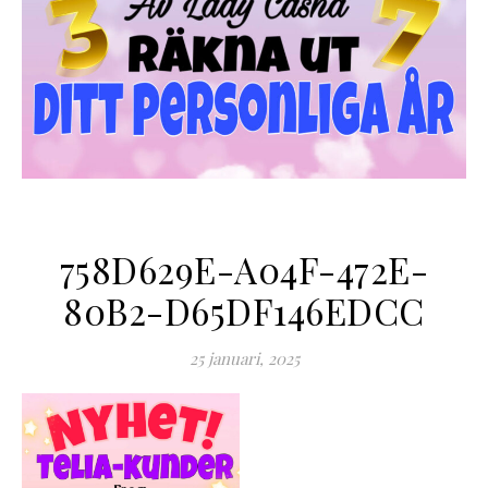
758D629E-A04F-472E-
80B2-D65DF146EDCC
25 januari, 2025