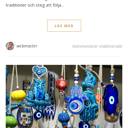
traditioner och steg att följa…
LÄS MER
fö
webmaster
Kommentarer inaktiverade