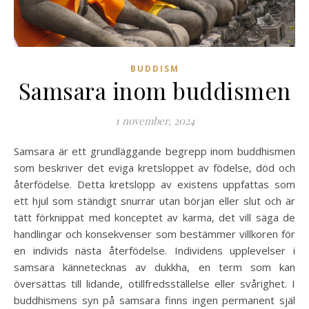
BUDDISM
Samsara inom buddismen
1 november, 2024
Samsara är ett grundläggande begrepp inom buddhismen
som beskriver det eviga kretsloppet av födelse, död och
återfödelse. Detta kretslopp av existens uppfattas som
ett hjul som ständigt snurrar utan början eller slut och är
tätt förknippat med konceptet av karma, det vill säga de
handlingar och konsekvenser som bestämmer villkoren för
en individs nästa återfödelse. Individens upplevelser i
samsara kännetecknas av dukkha, en term som kan
översättas till lidande, otillfredsställelse eller svårighet. I
buddhismens syn på samsara finns ingen permanent själ