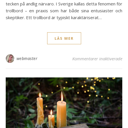
tecken på andlig närvaro. I Sverige kallas detta fenomen för
trollbord – en praxis som har både sina entusiaster och
skeptiker. Ett trollbord är typiskt karaktäriserat…
LÄS MER
för
webmaster
Kommentarer inaktiverade