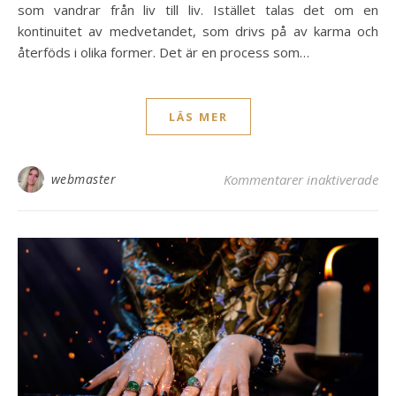
som vandrar från liv till liv. Istället talas det om en
kontinuitet av medvetandet, som drivs på av karma och
återföds i olika former. Det är en process som…
LÄS MER
fö
webmaster
Kommentarer inaktiverade