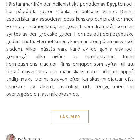
härstammar från den hellenistiska perioden av Egypten och
har påstådda rötter tillbaka till antikens vishet. Denna
esoteriska lära associerar dess kunskap och praktiker med
Hermes Trismegistus, en gestalt som framstår som en
syntes av den grekiske guden Hermes och den egyptiske
guden Thoth. Hermetismens kärna är tron på en universell
visdom, vilken påstås vara känd av de gamla visa och
genomgår olika nivåer av manifestation. Inom
hermetismens tradition finns principer som syftar till att
förstå universums och människans natur och att uppnå
andlig insikt. Denna strävan efter kunskap innefattar ofta
aspekter av alkemi, astrologi och teurgi, med en
övertygelse om att mikrokosmos…
LÄS MER
för
webmaster
Kommentarer inaktiverade