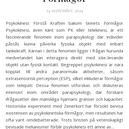
14 september, 2024
Psykokinesi: Förstå Kraften bakom Sinnets Förmågor
Psykokinesi, även känt som PK eller telekinesi, är ett
fascinerande fenomen inom parapsykologi där individer
påstås kunna påverka fysiska objekt med enbart
tankekraft. Kärnan i detta fenomen ligger i frågan huruvida
medvetandet kan interagera direkt med icke-levande
objekt utan fysisk kontakt. Begreppet psykokinesi är nära
kopplat till andra paranormala aktiviteter, såsom
extrasensorisk perception (ESP), vilket inkluderar förmågor
som telepati. Dessa fenomen utforskas och diskuteras
intensivt inom området parapsykologi, där forskare
ifrågasätter den mänskliga hjärnans gränser och kapacitet.
Historiska experiment med Zenerkort har försökt bevisa
existensen av psykokinetiska förmågor, men resultaten har
ofta varit omdebatterade. Trots bristen på vetenskapligt
bevisade mekanismer förblir psykokinesi ett ämne av…